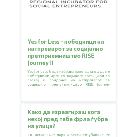
Yes for Less - победници на
натпреварот за социјално
претприемништво RISE
Journey II
Yes for Less беше избрана како една од двете
победнички идеи со најмногу потенцијал за
развој и придонес на натпреварот за
социјално претприемништво RISE Journey
организиран од здружението за социјални
иновации ‘‘АРНО’’.
Како да изреагираш кога
некој пред тебе фрла ѓубре
на улица?
Си шеткаш низ парк и освен од убавина, те