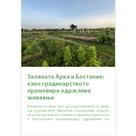
Зелената Арка и Бостание:
како градинарството
промовира одржливо
живеење
Имавме голема чест да разговараме со еден
од основачите, Димитар Самарџиев, којшто
ни раскажа нешто повеќе за Зелената арка која
е граѓанската организација, здружение на
граѓани или невладина организација
основана во 2007. Исто така ни објасни и за
општествената градина Бостание која е
резултат од проектот на Зелената арка