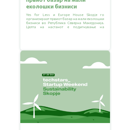
еколошки бизниси
Yes for Less и Europe House Skopje го
организираат првиот базар на мали еколошки
бизниси во Република Северна Македонија.
Целта на настанот е подигнување на
еколошката свест, запознавање со малите
бизниси кои секојдневно прават позитивна
промена за животната средина и ширење на
зелената мрежа на бизниси преку заеднички
раст.