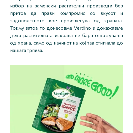
избор на заменски растителни производи без
притоа да прави компромис со вкусот и
задоволството кое произлегува од храната.
Токму затоа го донесовме Verdino и докажавме
дека растителната исхрана не бара откажувања
од храна, само од начинот на кој таа стигнала до
нашата трпеза.