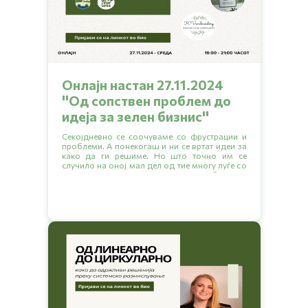
Онлајн настан 27.11.2024
''Од сопствен проблем до
идеја за зелен бизниc''
Секојдневно се соочуваме со фрустрации и
проблеми. А понекогаш и ни се вртат идеи за
како да ги решиме. Но што точно им се
случило на оној мал дел од тие многу луѓе со
идеи за да се решат да започнат свој бизнис и
да си помогнат себе си и на другите кои го
делат истиот проблем?