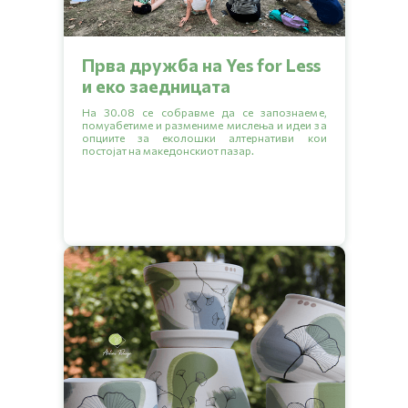
Прва дружба на Yes for Less
и еко заедницата
На 30.08 се собравме да се запознаеме,
помуабетиме и размениме мислења и идеи за
опциите за еколошки алтернативи кои
постојат на македонскиот пазар.