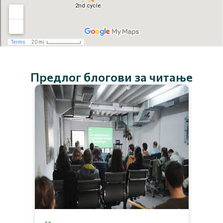
Предлог блогови за читање