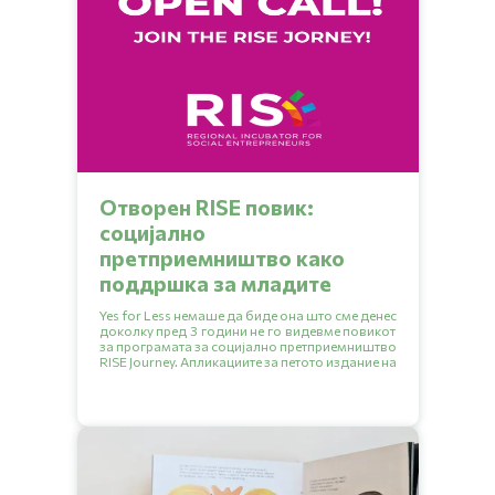
Отворен RISE повик:
социјално
претприемништво како
поддршка за младите
Yes for Less немаше да биде она што сме денес
доколку пред 3 години не го видевме повикот
за програмата за социјално претприемништво
RISE Journey. Апликациите за петото издание на
програмата се отворени до 20.09.2024.