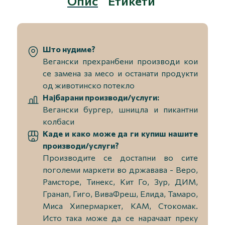
Опис
Етикети
Што нудиме?
Вегански прехранбени производи кои
се замена за месо и останати продукти
од животинско потекло
Најбарани производи/услуги:
Вегански бургер, шницла и пикантни
колбаси
Каде и како може да ги купиш нашите
производи/услуги?
Производите се достапни во сите
поголеми маркети во државава - Веро,
Рамсторе, Тинекс, Кит Го, Зур, ДИМ,
Гранап, Гиго, ВиваФреш, Елида, Тамаро,
Миса Хипермаркет, КАМ, Стокомак.
Исто така може да се нарачаат преку