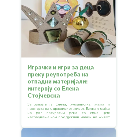
Играчки и игри за деца
преку реупотреба на
отпадни материјали:
интервју со Елена
Стојчевска
Запознајте ја Елена, хуманистка, мајка и
пионерка на одржливиот живот. Елена е мајка
на две прекрасни деца со една цел:
насочување кон поодржлив начин на живот
за себе и своето семејство.