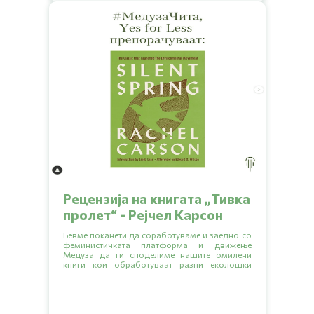
„Развивање на прва урбана градина во Град
Скопје“. Во овој разговор ќе дознаеме повеќе
за нивната инспирација, мисија и визија за
иднината. Ќе откриеме заедно како започнало
се, кои се предизвиците со кои се соочуваат и
какви совети имаат за сите нас. Подгответе се
за кратко читање и инспирација од нив за
создавање на поголеми еколошки навики.
Рецензија на книгата „Тивка
пролет“ - Рејчел Карсон
Бевме поканети да соработуваме и заедно со
феминистичката платформа и движење
Медуза да ги споделиме нашите омилени
книги кои обработуваат разни еколошки
тематики.