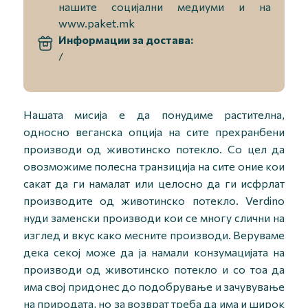
нашите социјални медиуми и на
www.paket.mk
Информации за достава:
/
Нашата мисија е да понудиме растителна,
односно веганска опција на сите прехранбени
производи од животинско потекло. Со цел да
овозможиме полесна транзиција на сите оние кои
сакат да ги намалат или целосно да ги исфрлат
производите од животинско потекло. Verdino
нуди заменски производи кои се многу слични на
изглед и вкус како месните производи. Веруваме
дека секој може да ја намали конзумацијата на
производи од животинско потекло и со тоа да
има свој придонес до подобрување и зачувување
на природата, но за возврат треба да има и широк