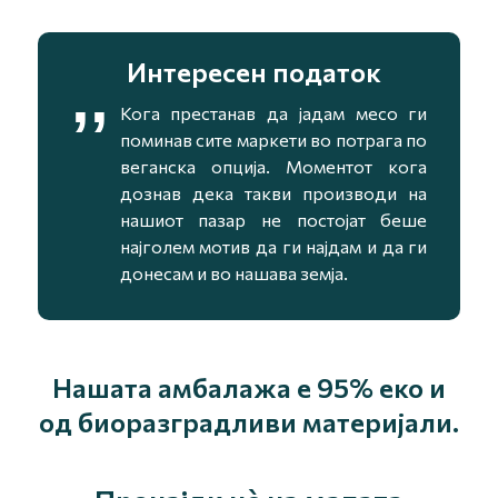
Интересен податок
,,
Кога престанав да јадам месо ги
поминав сите маркети во потрага по
веганска опција. Моментот кога
дознав дека такви производи на
нашиот пазар не постојат беше
најголем мотив да ги најдам и да ги
донесам и во нашава земја.
Нашата амбалажа е 95% еко и
од биоразградливи материјали.