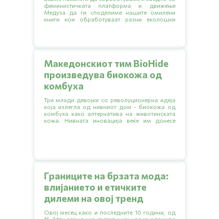
феминистичката платформа и движење
Медуза да ги споделиме нашите омилени
книги кои обработуваат разни еколошки
тематики.
Македонскиот тим BioHide
произведува биокожа од
комбуха
Три млади девојки со револуционерна идеја
која излегла од нивниот дом - биокожа од
комбуха како алтернатива на животинската
кожа. Нивната иновација веќе им донесе
неколку награди на локални натпревари, а
тимот моментално ги спрема првите
прототипи на свои производи.
Границите на брзата мода:
влијанието и етичките
дилеми на овој тренд
Овој месец како и последните 10 години, од