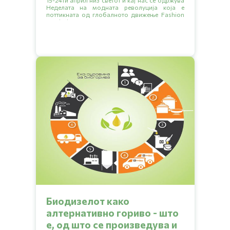
15-24ти април низ светот и кај нас се одржува
Неделата на модната револуција која е
поттикната од глобалното движење Fashion
revolution или Модна револуција.
Биодизелот како
алтернативно гориво - што
е, од што се произведува и