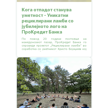
Kога отпадот станува
уметност - Уникатни
рециклирани ламби со
јубилејното лого на
ПроКредит Банка
По повод 20 години постоење на
македонскиот пазар, ПроКредит Банка го
спроведе проектот „Рециклирани ламби“ во
соработка со уметникот Христо Бојаџиев кој
стои позади брендот 2nd cycle.