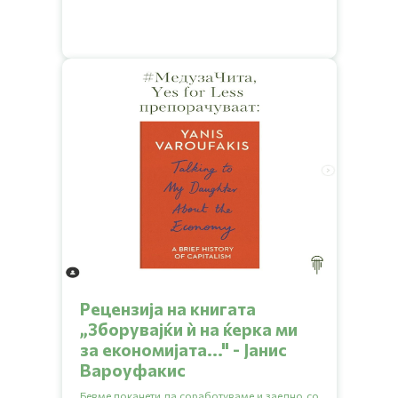
Рецензија на книгата
„Зборувајќи ѝ на ќерка ми
за економијата..." - Јанис
Вароуфакис
Бевме поканети да соработуваме и заедно со