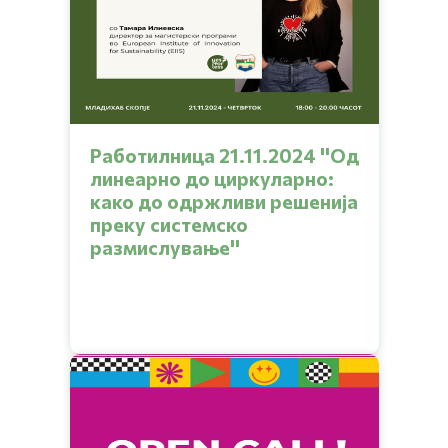
Работилница 21.11.2024 ''Од
линеарно до циркуларно:
како до одржливи решенија
преку системско
размислување''