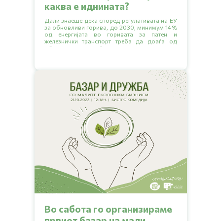
каква е иднината?
Дали знаеше дека според регулативата на ЕУ
за обновливи горива, до 2030, минимум 14%
од енергијата во горивата за патен и
железнички транспорт треба да доаѓа од
обновливи извори? Прочитај ја статијата да
дознаеш кои се дел од тие обновливи извори
и каква е ситуацијата во нашата земја.
Во сабота го организираме
првиот базар на мали