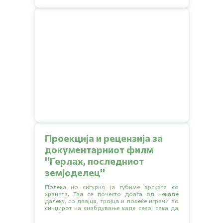
Проекција и рецензија за
документарниот филм
''Герлах, последниот
земјоделец''
Полека но сигурно ја губиме врската со
храната. Таа се почесто доаѓа од некаде
далеку, со двајца, тројца и повеќе играчи во
синџирот на снабдување каде секој сака да
зграби што поголем дел.