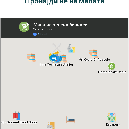
Пронајди нè на мапата