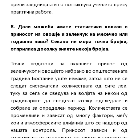
крепи заедницата и го поттикнува учењето преку
практична работа.
8. Дали можеби имате статистики колкав е
приносот на овошје и зеленчук на месечно или
годишно ниво? Секако не мора точни бројки,
отприлика доколку знаете некоја бројка.
Точни податоци за вкупниот принос од
зеленчукот и овошјето набрано во општествената
градина Бостание уште немаме, затоа што не се
следат систематски количествата од сите леи,
туку за сега се сведува на волјата на некои од
градинарите да споделат колку одгледале и
собрале за определен период. Количествата се
променливи и зависат од многу фактори, меѓу
кои и атмосферските влијанија што се надвор од
нашата контрола. Приносот зависи и од
големината на парцелите, од видот и сортите на