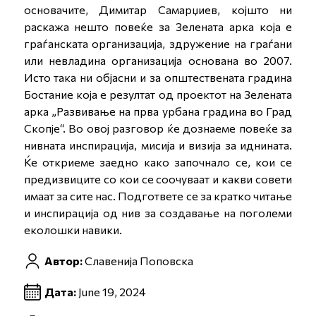
основачите, Димитар Самарџиев, којшто ни
раскажа нешто повеќе за Зелената арка која е
граѓанската организација, здружение на граѓани
или невладина организација основана во 2007.
Исто така ни објасни и за општествената градина
Бостание која е резултат од проектот на Зелената
арка „Развивање на прва урбана градина во Град
Скопје“. Во овој разговор ќе дознаеме повеќе за
нивната инспирација, мисија и визија за иднината.
Ќе откриеме заедно како започнало се, кои се
предизвиците со кои се соочуваат и какви совети
имаат за сите нас. Подгответе се за кратко читање
и инспирација од нив за создавање на поголеми
еколошки навики.
Автор:
Славенија Поповска
Дата:
June 19, 2024