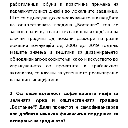
работилници, обуки и практична примена на
пермакултурниот дизајн во локалните заедници.
Што се однесува до осмислувањето и изведбата
на општествената градина „Бостание“, тоа се
заснова на искуствата стекнати при изведбата на
слични градини од помали размери на разни
локации почнувајќи од 2008 до 2019 година.
Нашите знаења и вештини за дизајнирањето
обновливи агроекосистеми, како и искуството во
управувањето со проектите и граѓанскиот
активизам, се клучни за успешното реализирање
на нашите иницијативи.
2. Од каде всушност дојде вашата идеја за
Зелената Арка и општествената градина
„Бостание“? Дали проектот е самофинансиран
или добивте некаква финансиска поддршка за
отворање на градината?