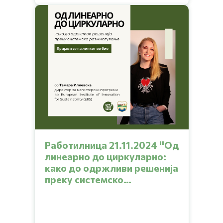
Работилница 21.11.2024 ''Од
линеарно до циркуларно:
како до одржливи решенија
преку системско
размислување''