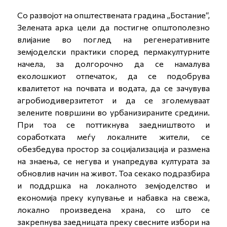
Со развојот на општествената градина „Бостание“,
Зелената арка цели да постигне општополезно
влијание во поглед на регенеративните
земјоделски практики според пермакултурните
начела, за долгорочно да се намалува
еколошкиот отпечаток, да се подобрува
квалитетот на почвата и водата, да се зачувува
агробиодиверзитетот и да се зголемуваат
зелените површини во урбанизираните средини.
При тоа се поттикнува заедништвото и
соработката меѓу локалните жители, се
обезбедува простор за социјализација и размена
на знаења, се негува и унапредува културата за
обновлив начин на живот. Тоа секако подразбира
и поддршка на локалното земјоделство и
економија преку купување и набавка на свежа,
локално произведена храна, со што се
закрепнува заедницата преку свесните избори на