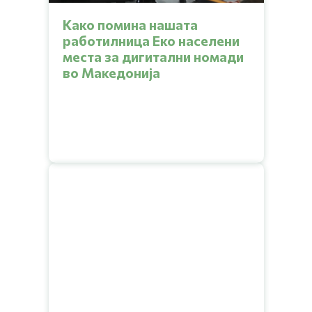
Како помина нашата
работилница Еко населени
места за дигитални номади
во Македонија