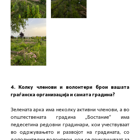
4. Колку членови и волонтери брои вашата
граѓанска организација и самата градина?
Зелената арка има неколку активни членови, а во
општествената градина „Бостание“ има
педесетина редовни градинари, кои учествуваат
во одржувањето и развојот на градината, со
дополнителни волонтери, кои се приклучуваат за