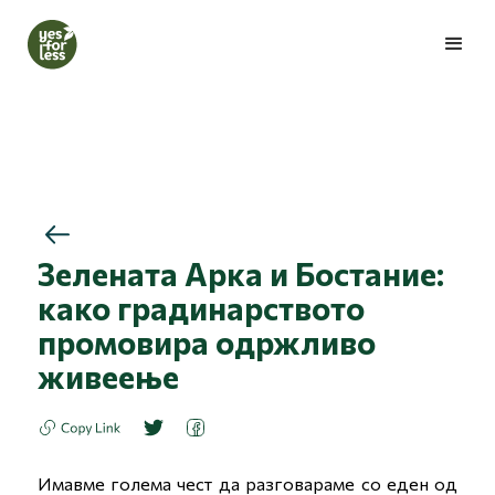
Зелената Арка и Бостание:
како градинарството
промовира одржливо
живеење
Имавме голема чест да разговараме со еден од