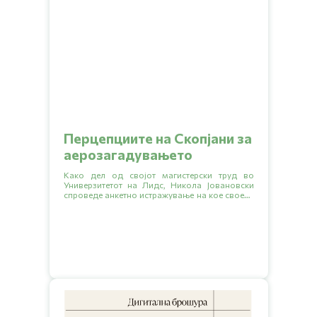
Перцепциите на Скопјани за
аерозагадувањето
Како дел од својот магистерски труд во
Универзитетот на Лидс, Никола Јовановски
спроведе анкетно истражување на кое своето
мислење за проблемот со аерозагадувањето
го искажаа 438 Скопјани.