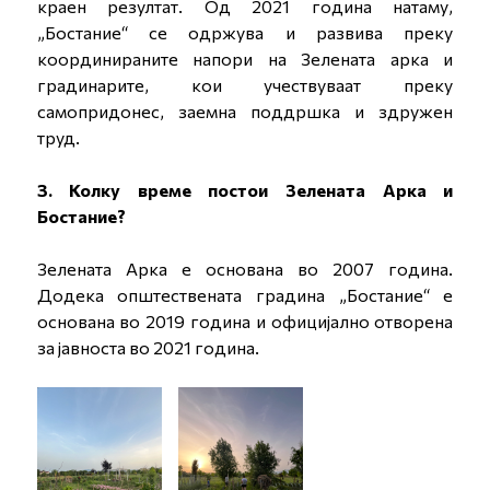
краен резултат. Од 2021 година натаму,
„Бостание“ се одржува и развива преку
координираните напори на Зелената арка и
градинарите, кои учествуваат преку
самопридонес, заемна поддршка и здружен
труд.
3. Колку време постои Зелената Арка и
Бостание?
Зелената Арка е основана во 2007 година.
Додека општествената градина „Бостание“ е
основана во 2019 година и официјално отворена
за јавноста во 2021 година.