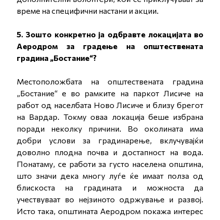
време на специфични настани и акции.
5. Зошто конкретно ја одбравте локацијата во
Аеродром за градење на општествената
градина „Бостание“?
Местоположбата на општествената градина
„Бостание“ е во рамките на паркот Лисиче на
работ од населбата Ново Лисиче и близу брегот
на Вардар. Токму оваа локација беше избрана
поради неколку причини. Во околината има
добри услови за градинарење, вклучувајќи
доволно плодна почва и достапност на вода.
Понатаму, се работи за густо населена општина,
што значи дека многу луѓе ќе имаат полза од
блискоста на градината и можноста да
учествуваат во нејзиното одржување и развој.
Исто така, општината Аеродром покажа интерес