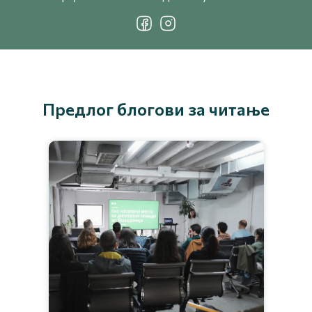
Предлог блогови за читање