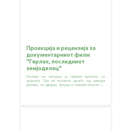
Проекција и рецензија за
документарниот филм
''Герлах, последниот
земјоделец''
Полека но сигурно ја губиме врската со
храната. Таа се почесто доаѓа од некаде
далеку, со двајца, тројца и повеќе играчи во
синџирот на снабдување каде секој сака да
зграби што поголем дел.