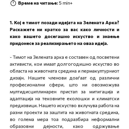
Време на читање:
5 min+
1. Кој е тимот позади идејата на Зелената Арка?
Раскажете ни кратко за вас како личности и
како вашето досегашно искуство и знаење
придонесе за реализирањето на оваа идеја.
- Тимот на Зелената арка е составен од посветени
активисти, кои имаат долгогодишно искуство во
областа на животната средина и пермакултурниот
дизајн. Нашите членови доаѓаат од различни
професионални сфери, што ни овозможува
мултидисциплинарен пристап за митигација и
адаптација на тековните еколошки и климатски
предизвици. Нашето искуство вклучува работа на
разни проекти за заштита на животната средина,
во голема мера тоа подразбира неформални
образовни дејности, како одржување