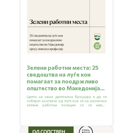
Зелени работни места: 25
сведоштва на луѓе кои
помагаат за поодржливо
општество во Македонија
преку нивната професија
Целта на оваа дигитална брошура е да се
соберат контакти од луѓе кои се на различни
зелени работни позиции со се нивни
сведоштва (testimonials) за тоа како се
решиле да работат ваква професија, како го
нашле работното место, какво образование
било потребно за да се стигне до такво
работно место и слично.