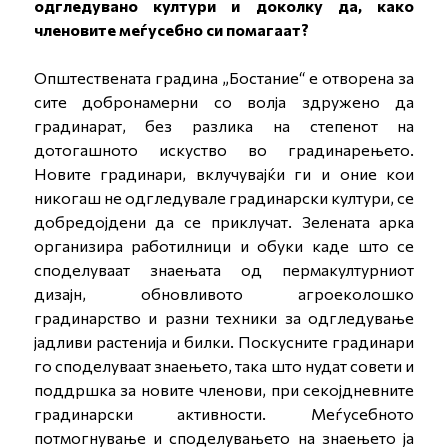
одгледувано култури и доколку да, како
членовите меѓусебно си помагаат?
Општествената градина „Бостание“ е отворена за
сите добронамерни со волја здружено да
градинарат, без разлика на степенот на
дотогашното искуство во градинарењето.
Новите градинари, вклучувајќи ги и оние кои
никогаш не одгледувале градинарски култури, се
добредојдени да се приклучат. Зелената арка
организира работилници и обуки каде што се
споделуваат знаењата од пермакултурниот
дизајн, обновливото агроеколошко
градинарство и разни техники за одгледување
јадливи растенија и билки. Поскусните градинари
го споделуваат знаењето, така што нудат совети и
поддршка за новите членови, при секојдневните
градинарски активности. Меѓусебното
потмогнување и споделувањето на знаењето ја