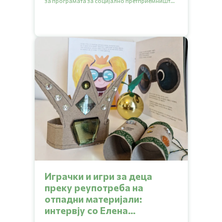
за програмата за социјално претприемништво
RISE Journey. Апликациите за петото издание на
програмата се отворени до 20.09.2024.
Играчки и игри за деца
преку реупотреба на
отпадни материјали:
интервју со Елена
Стојчевска