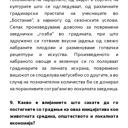
културите што се одгледуваат, од различните
градинарски пристапи на учесниците во
„Бостание“, а најмногу од сезонските услови.
Сепак произведуваме доволно за повремени
заеднички „гозби“ во градината, при што
здружено си готвиме вкусни јадења од свежо
набраните плодови и разменуваме готвачки
рецептури и искуства. Произведеното и
набраното овошје и зеленчук си го ползуваат
градинарите за личната исхрана, повремено
вишокот се споделува меѓусебно со другите, а во
случај на позначителни количества би се донирал
на поранливите сограѓани во локалната заедница.
9. Какво е влијанието што сакате да го
постигнете со градење на оваа иницијатива кон
животната средина, општеството и локалната
економија?