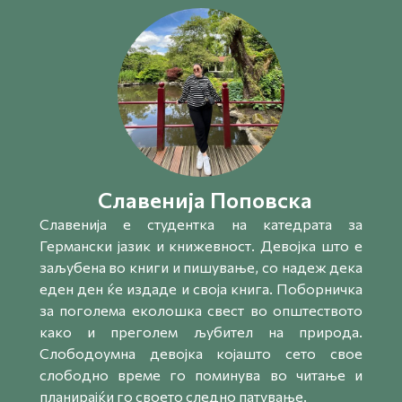
Славенија Поповска
Славенија e студентка на катедрата за
Германски јазик и книжевност. Девојка што е
заљубена во книги и пишување, со надеж дека
еден ден ќе издаде и своја книга. Поборничка
за поголема еколошка свест во општеството
како и преголем љубител на природа.
Слободоумна девојка којашто сето свое
слободно време го поминува во читање и
планирајќи го своето следно патување.