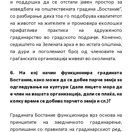
и поддршка да се отстапи јавен простор за
изведбата на општествената градина „Бостание“,
со разбирање дека тоа го подобрува квалитетот
на животот на жителите и промовира еколошки
прифатливи практики на здруженото
градинарство во градското подрачје. Конечно,
седиштето на Зелената арка е во истата општина,
па дури и поголемиот број од членовите на
граѓанската организација живеат во околината.
6. На кој начин функционира градината
Бостание, како може да се добие парче земја за
одгледување на култури (дали лицето мора да
е член на вашата организација, дали се плаќа, на
колку време се добива парчето земја и сл.)?
Градината Бостание функционира врз основа на
принципите на заедничкото градинарење,
пропишани со правилата на градинарскиот ред.