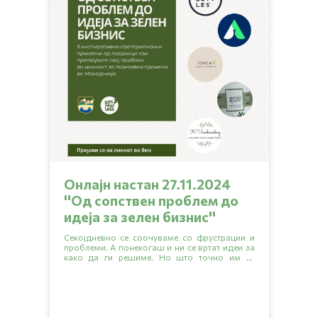
Онлајн настан 27.11.2024
''Од сопствен проблем до
идеја за зелен бизниc''
Секојдневно се соочуваме со фрустрации и
проблеми. А понекогаш и ни се вртат идеи за
како да ги решиме. Но што точно им се
случило на оној мал дел од тие многу луѓе со
идеи за да се решат да започнат свој бизнис и
да си помогнат себе си и на другите кои го
делат истиот проблем?