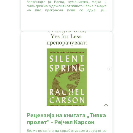
Запознајте ја Елена, хуманистка, мајка и
пионерка на одржливиот живот. Елена е мајка
на две прекрасни деца со една цел:
насочување кон поодржлив начин на живот
за себе и своето семејство.
Рецензија на книгата „Тивка
пролет“ - Рејчел Карсон
Бевме поканети да соработуваме и заедно со