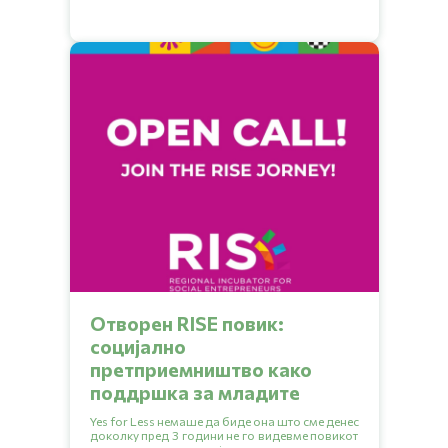
Отворен RISE повик:
социјално
претприемништво како
поддршка за младите
Yes for Less немаше да биде она што сме денес
доколку пред 3 години не го видевме повикот