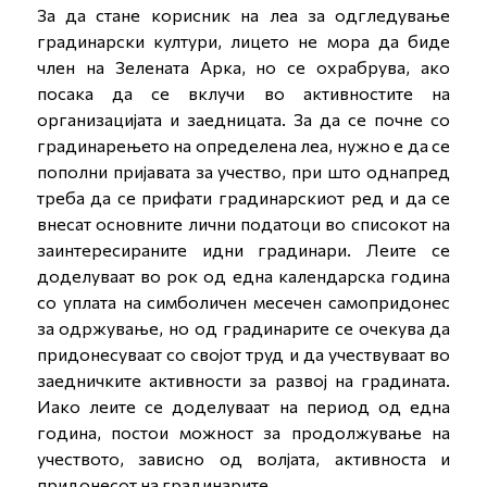
За да стане корисник на леа за одгледување
градинарски култури, лицето не мора да биде
член на Зелената Арка, но се охрабрува, ако
посака да се вклучи во активностите на
организацијата и заедницата. За да се почне со
градинарењето на определена леа, нужно е да се
пополни пријавата за учество, при што однапред
треба да се прифати градинарскиот ред и да се
внесат основните лични податоци во списокот на
заинтересираните идни градинари. Леите се
доделуваат во рок од една календарска година
со уплата на симболичен месечен самопридонес
за одржување, но од градинарите се очекува да
придонесуваат со својот труд и да учествуваат во
заедничките активности за развој на градината.
Иако леите се доделуваат на период од една
година, постои можност за продолжување на
учеството, зависно од волјата, активноста и
придонесот на градинарите.