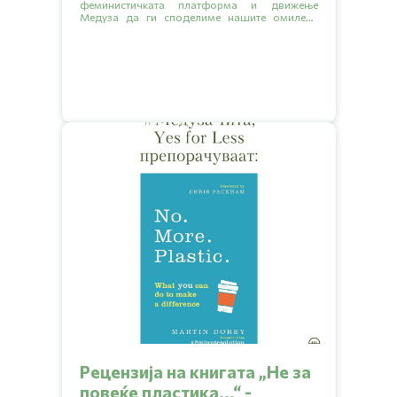
феминистичката платформа и движење
Медуза да ги споделиме нашите омилени
книги кои обработуваат разни еколошки
тематики.
Рецензија на книгата „Hе за
повеќе пластика...“ -