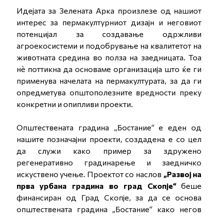
Идејата за Зелената Арка произлезе од нашиот
интерес за пермакултурниот дизајн и неговиот
потенцијал за создавање одржливи
агроекосистеми и подобрување на квалитетот на
животната средина во полза на заедницата. Тоа
нè поттикна да основаме организација што ќе ги
применува начелата на пермакултурата, за да ги
опредметува општополезните вредности преку
конкретни и опипливи проекти.
Општествената градина „Бостание“ е еден од
нашите позначајни проекти, создадена е со цел
да служи како пример за здружено
регенеративно градинарење и заедничко
искуствено учење. Проектот со наслов
„Развој на
прва урбана градина во град Скопје“
беше
финансиран од Град Скопје, за да се основа
општествената градина „Бостание“ како негов