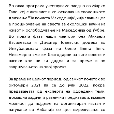
Во оваа програма учествуваме заедно со Марко
Гапо, кој е активист и ко-основач на еколошкото
движење ''За почиста Македонија'', чија главна цел
е проширување на свеста за еколошки начин на
живот и ослободување на Македонија од ѓубре.
Во првата фаза наши ментори беа Михаела
Василевска и Димитар Јовевски, додека во
Инкубациската фаза ни беше Блета Бегу.
Неизмерно сме им благодарни за сите совети и
насоки кои ни ги дадоа и за време и по
завршувањето на овој проект.
За време на целиот период, од самиот почеток во
октомври 2021 па се до јули 2022, покрај
предавањата од експерти на одредени теми,
домашни задачи и различни предизвици, имавме
можност да појдеме на организиран настан и
патување во Албанија со цел вмрежување со