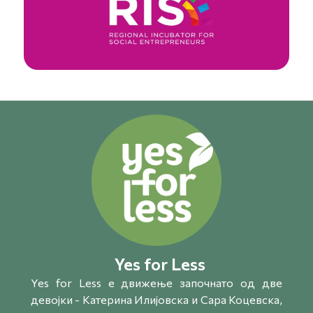
Yes for Less
Yes for Less e движење започнато од две
девојки - Катерина Илијовска и Сара Коцевска,