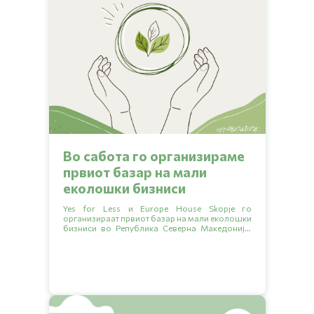
Во сабота го организираме
првиот базар на мали
еколошки бизниси
Yes for Less и Europe House Skopje го
организираат првиот базар на мали еколошки
бизниси во Република Северна Македонија.
Целта на настанот е подигнување на
еколошката свест, запознавање со малите
бизниси кои секојдневно прават позитивна
промена за животната средина и ширење на
зелената мрежа на бизниси преку заеднички
раст.