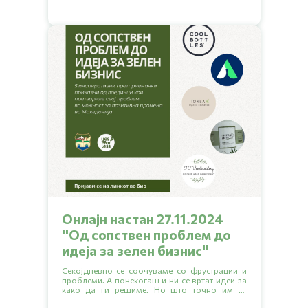
нашле работното место, какво образование
било потребно за да се стигне до такво
работно место и слично.
Онлајн настан 27.11.2024
''Од сопствен проблем до
идеја за зелен бизниc''
Секојдневно се соочуваме со фрустрации и
проблеми. А понекогаш и ни се вртат идеи за
како да ги решиме. Но што точно им се
случило на оној мал дел од тие многу луѓе со