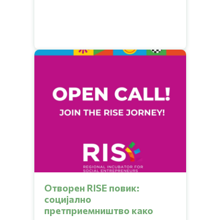
Отворен RISE повик:
социјално
претприемништво како