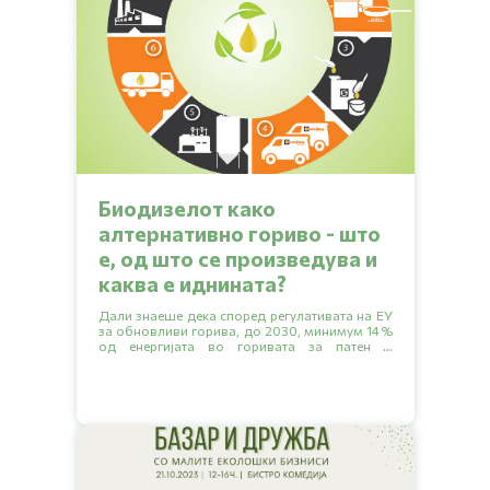
Биодизелот како
алтернативно гориво - што
е, од што се произведува и
каква е иднината?
Дали знаеше дека според регулативата на ЕУ
за обновливи горива, до 2030, минимум 14%
од енергијата во горивата за патен и
железнички транспорт треба да доаѓа од
обновливи извори? Прочитај ја статијата да
дознаеш кои се дел од тие обновливи извори
и каква е ситуацијата во нашата земја.