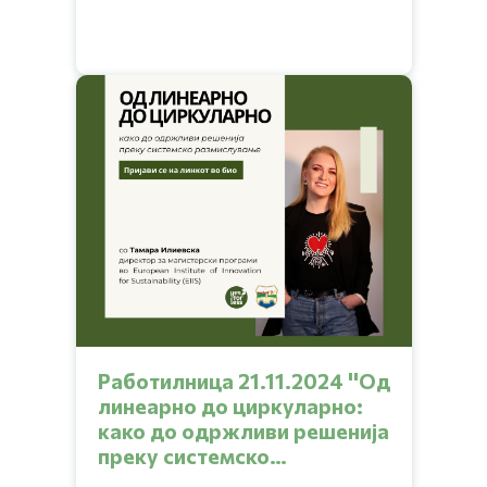
идеи за да се решат да започнат свој бизнис и
да си помогнат себе си и на другите кои го
делат истиот проблем?
Работилница 21.11.2024 ''Од
линеарно до циркуларно:
како до одржливи решенија
преку системско
размислување''