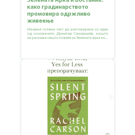
како градинарството
промовира одржливо
живеење
Имавме голема чест да разговараме со еден
од основачите, Димитар Самарџиев, којшто
ни раскажа нешто повеќе за Зелената арка која
е граѓанската организација, здружение на
граѓани или невладина организација
основана во 2007. Исто така ни објасни и за
општествената градина Бостание која е
резултат од проектот на Зелената арка
„Развивање на прва урбана градина во Град
Скопје“. Во овој разговор ќе дознаеме повеќе
за нивната инспирација, мисија и визија за
иднината. Ќе откриеме заедно како започнало
се, кои се предизвиците со кои се соочуваат и
какви совети имаат за сите нас. Подгответе се
за кратко читање и инспирација од нив за
создавање на поголеми еколошки навики.