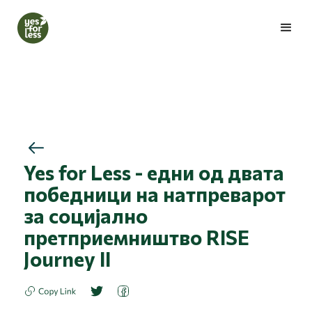
Yes for Less - едни од двата
победници на натпреварот
за социјално
претприемништво RISE
Journey II