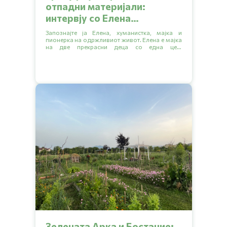
отпадни материјали:
интервју со Елена
Стојчевска
Запознајте ја Елена, хуманистка, мајка и
пионерка на одржливиот живот. Елена е мајка
на две прекрасни деца со една цел:
насочување кон поодржлив начин на живот
за себе и своето семејство.
Зелената Арка и Бостание: