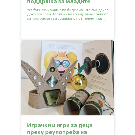
поддршка за младите
Yes for Less немаше да биде она што сме денес
доколку пред 3 години не го видевме повикот
за програмата за социјално претприемништво
RISE Journey. Апликациите за петото издание на
програмата се отворени до 20.09.2024.
Играчки и игри за деца
преку реупотреба на