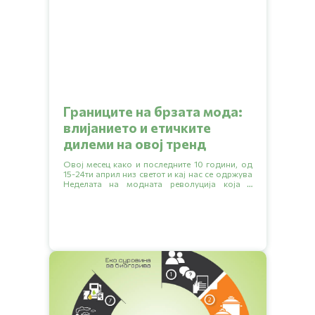
Границите на брзата мода:
влијанието и етичките
дилеми на овој тренд
Овој месец како и последните 10 години, од
15-24ти април низ светот и кај нас се одржува
Неделата на модната револуција која е
поттикната од глобалното движење Fashion
revolution или Модна револуција.