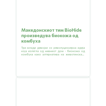
Македонскиот тим BioHide
произведува биокожа од
комбуха
Три млади девојки со револуционерна идеја
која излегла од нивниот дом - биокожа од
комбуха како алтернатива на животинската
кожа. Нивната иновација веќе им донесе
неколку награди на локални натпревари, а
тимот моментално ги спрема првите
прототипи на свои производи.