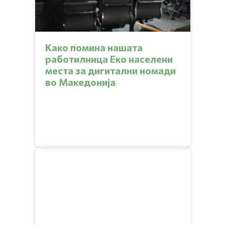
Како помина нашата
работилница Еко населени
места за дигитални номади
во Македонија