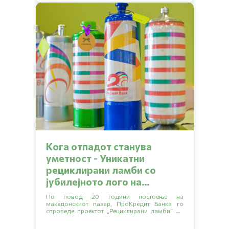
Kога отпадот станува
уметност - Уникатни
рециклирани ламби со
јубилејното лого на
ПроКредит Банка
По повод 20 години постоење на
македонскиот пазар, ПроКредит Банка го
спроведе проектот „Рециклирани ламби“ во
соработка со уметникот Христо Бојаџиев кој
стои позади брендот 2nd cycle.