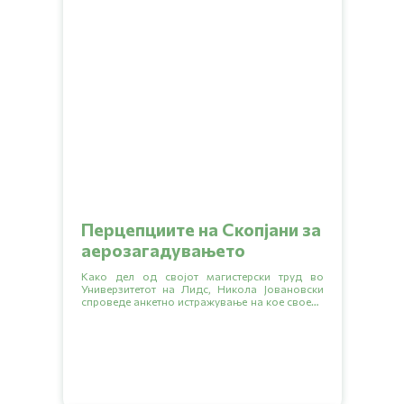
Перцепциите на Скопјани за
аерозагадувањето
Како дел од својот магистерски труд во
Универзитетот на Лидс, Никола Јовановски
спроведе анкетно истражување на кое своето
мислење за проблемот со аерозагадувањето
го искажаа 438 Скопјани.