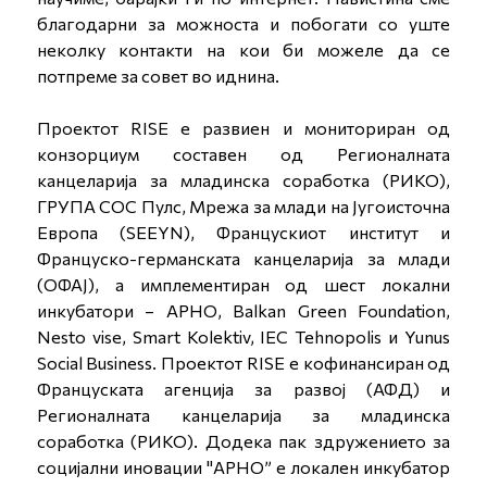
благодарни за можноста и побогати со уште
неколку контакти на кои би можеле да се
потпреме за совет во иднина.
Проектот RISE е развиен и мониториран од
конзорциум составен од Регионалната
канцеларија за младинска соработка (РИКО),
ГРУПА СОС Пулс, Мрежа за млади на Југоисточна
Европа (SEEYN), Францускиот институт и
Француско-германската канцеларија за млади
(ОФАЈ), а имплементиран од шест локални
инкубатори – АРНО, Balkan Green Foundation,
Nesto vise, Smart Kolektiv, IEC Tehnopolis и Yunus
Social Business. Проектот RISE е кофинансиран од
Француската агенција за развој (АФД) и
Регионалната канцеларија за младинска
соработка (РИКО). Додека пак здружението за
социјални иновации "АРНО” е локален инкубатор