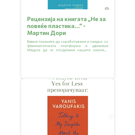
Рецензија на книгата „Hе за
повеќе пластика...“ -
Мартин Дори
Бевме поканети да соработуваме и заедно со
феминистичката платформа и движење
Медуза да ги споделиме нашите омилени
книги кои обработуваат разни еколошки
тематики.