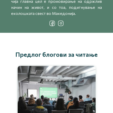
чија главна цел е промовирање на одржлив
начин на живот, и со тоа, подигнување на
еколошката свест во Македонија.
Предлог блогови за читање