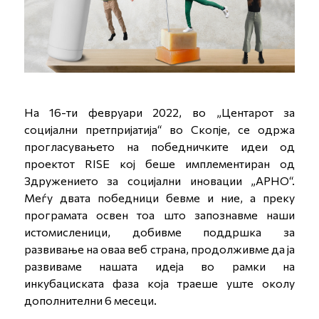
На 16-ти февруари 2022, во „Центарот за
социјални претпријатија“ во Скопје, се одржа
прогласувањето на победничките идеи од
проектот RISE кој беше имплементиран од
Здружението за социјални иновации „АРНО“.
Меѓу двата победници бевме и ние, а преку
програмата освен тоа што запознавме наши
истомисленици, добивме поддршка за
развивање на оваа веб страна, продолживме да ја
развиваме нашата идеја во рамки на
инкубациската фаза која траеше уште околу
дополнителни 6 месеци.