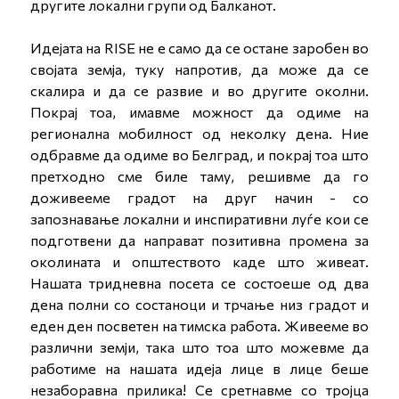
другите локални групи од Балканот.
Идејата на RISE не е само да се остане заробен во
својата земја, туку напротив, да може да се
скалира и да се развие и во другите околни.
Покрај тоа, имавме можност да одиме на
регионална мобилност од неколку дена. Ние
одбравме да одиме во Белград, и покрај тоа што
претходно сме биле таму, решивме да го
доживееме градот на друг начин - со
запознавање локални и инспиративни луѓе кои се
подготвени да направат позитивна промена за
околината и општеството каде што живеат.
Нашата тридневна посета се состоеше од два
дена полни со состаноци и трчање низ градот и
еден ден посветен на тимска работа. Живееме во
различни земји, така што тоа што можевме да
работиме на нашата идеја лице в лице беше
незаборавна прилика! Се сретнавме со тројца