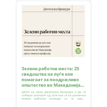
Зелени работни места: 25
сведоштва на луѓе кои
помагаат за поодржливо
општество во Македонија
преку нивната професија
Целта на оваа дигитална брошура е да се
соберат контакти од луѓе кои се на различни
зелени работни позиции со се нивни
сведоштва (testimonials) за тоа како се
решиле да работат ваква професија, како го