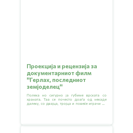
Проекција и рецензија за
документарниот филм
''Герлах, последниот
земјоделец''
Полека но сигурно ја губиме врската со
храната. Таа се почесто доаѓа од некаде
далеку, со двајца, тројца и повеќе играчи во
синџирот на снабдување каде секој сака да
зграби што поголем дел.