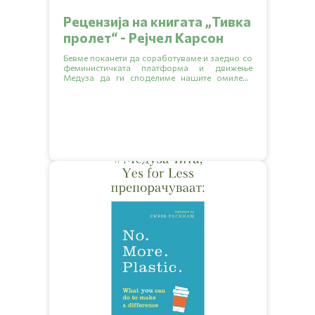
Рецензија на книгата „Тивка
пролет“ - Рејчел Карсон
Бевме поканети да соработуваме и заедно со
феминистичката платформа и движење
Медуза да ги споделиме нашите омилени
книги кои обработуваат разни еколошки
тематики.