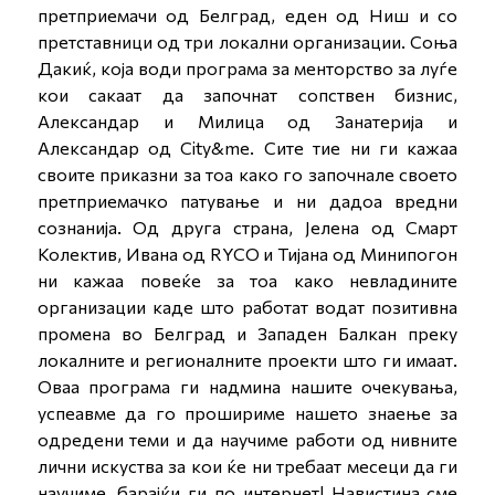
претприемачи од Белград, еден од Ниш и со
претставници од три локални организации. Соња
Дакиќ, која води програма за менторство за луѓе
кои сакаат да започнат сопствен бизнис,
Александар и Милица од Занатерија и
Александар од City&me. Сите тие ни ги кажаа
своите приказни за тоа како го започнале своето
претприемачко патување и ни дадоа вредни
сознанија. Од друга страна, Јелена од Смарт
Колектив, Ивана од RYCO и Тијана од Минипогон
ни кажаа повеќе за тоа како невладините
организации каде што работат водат позитивна
промена во Белград и Западен Балкан преку
локалните и регионалните проекти што ги имаат.
Оваа програма ги надмина нашите очекувања,
успеавме да го прошириме нашето знаење за
одредени теми и да научиме работи од нивните
лични искуства за кои ќе ни требаат месеци да ги
научиме, барајќи ги по интернет! Навистина сме