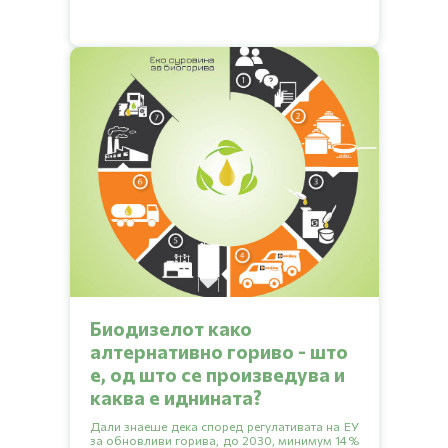
Биодизелот како
алтернативно гориво - што
е, од што се произведува и
каква е иднината?
Дали знаеше дека според регулативата на ЕУ
за обновливи горива, до 2030, минимум 14%