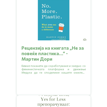
Рецензија на книгата „Hе за
повеќе пластика...“ -
Мартин Дори
Бевме поканети да соработуваме и заедно со
феминистичката платформа и движење
Медуза да ги споделиме нашите омилени
книги кои обработуваат разни еколошки
тематики.