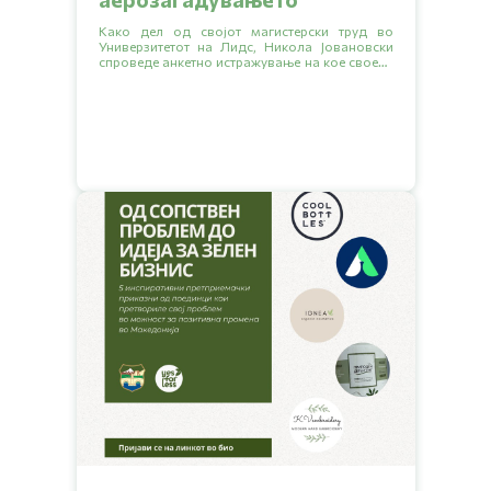
Како дел од својот магистерски труд во
Универзитетот на Лидс, Никола Јовановски
спроведе анкетно истражување на кое своето
мислење за проблемот со аерозагадувањето
го искажаа 438 Скопјани.