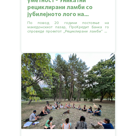
рециклирани ламби со
јубилејното лого на
ПроКредит Банка
По повод 20 години постоење на
македонскиот пазар, ПроКредит Банка го
спроведе проектот „Рециклирани ламби“ во
соработка со уметникот Христо Бојаџиев кој
стои позади брендот 2nd cycle.