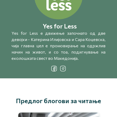
Yes for Less
Yes for Less e движење започнато од две
девојки - Катерина Илијовска и Сара Коцевска,
чија главна цел е промовирање на одржлив
начин на живот, и со тоа, подигнување на
еколошката свест во Македонија.
Предлог блогови за читање