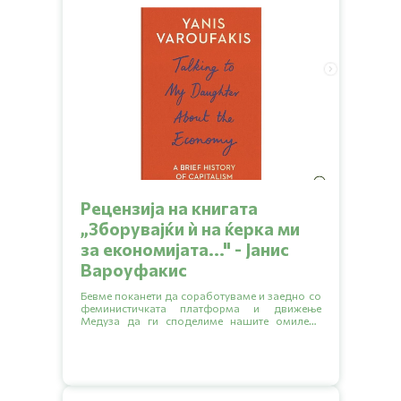
Рецензија на книгата
„Зборувајќи ѝ на ќерка ми
за економијата..." - Јанис
Вароуфакис
Бевме поканети да соработуваме и заедно со
феминистичката платформа и движење
Медуза да ги споделиме нашите омилени
книги кои обработуваат разни еколошки
тематики.