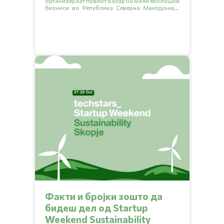
организираат првиот базар на мали еколошки
бизниси во Република Северна Македонија.
Целта на настанот е подигнување на
еколошката свест, запознавање со малите
бизниси кои секојдневно прават позитивна
промена за животната средина и ширење на
зелената мрежа на бизниси преку заеднички
раст.
Факти и бројки зошто да
бидеш дел од Startup
Weekend Sustainability