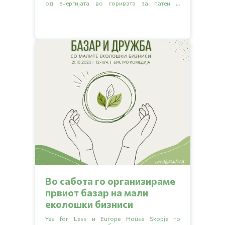
од енергијата во горивата за патен и
железнички транспорт треба да доаѓа од
обновливи извори? Прочитај ја статијата да
дознаеш кои се дел од тие обновливи извори
и каква е ситуацијата во нашата земја.
Во сабота го организираме
првиот базар на мали
еколошки бизниси
Yes for Less и Europe House Skopje го