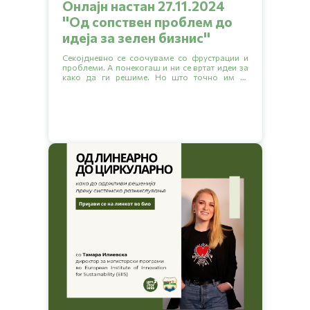
Онлајн настан 27.11.2024
''Од сопствен проблем до
идеја за зелен бизниc''
Секојдневно се соочуваме со фрустрации и
проблеми. А понекогаш и ни се вртат идеи за
како да ги решиме. Но што точно им се
случило на оној мал дел од тие многу луѓе со
идеи за да се решат да започнат свој бизнис и
да си помогнат себе си и на другите кои го
делат истиот проблем?