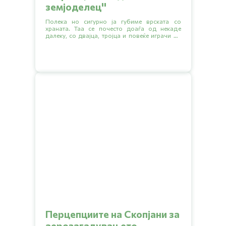
земјоделец''
Полека но сигурно ја губиме врската со
храната. Таа се почесто доаѓа од некаде
далеку, со двајца, тројца и повеќе играчи во
синџирот на снабдување каде секој сака да
зграби што поголем дел.
Перцепциите на Скопјани за
аерозагадувањето