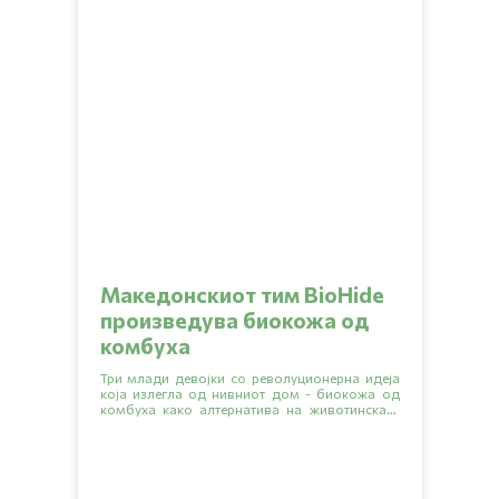
Македонскиот тим BioHide
произведува биокожа од
комбуха
Три млади девојки со револуционерна идеја
која излегла од нивниот дом - биокожа од
комбуха како алтернатива на животинската
кожа. Нивната иновација веќе им донесе
неколку награди на локални натпревари, а
тимот моментално ги спрема првите
прототипи на свои производи.