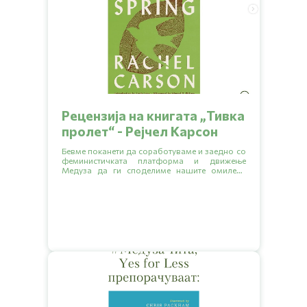
Рецензија на книгата „Тивка
пролет“ - Рејчел Карсон
Бевме поканети да соработуваме и заедно со
феминистичката платформа и движење
Медуза да ги споделиме нашите омилени
книги кои обработуваат разни еколошки
тематики.