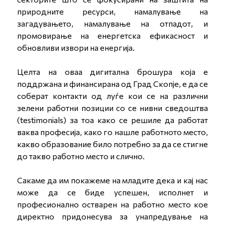
природните ресурси, намалување на
загадувањето, намалување на отпадот, и
промовирање на енергетска ефикасност и
обновливи извори на енергија.
Целта на оваа дигитална брошура која е
поддржана и финансирана од Град Скопје, е да се
соберат контакти од луѓе кои се на различни
зелени работни позиции со се нивни сведоштва
(testimonials) за тоа како се решиле да работат
ваква професија, како го нашле работното место,
какво образование било потребно за да се стигне
до такво работно место и слично.
Сакаме да им покажеме на младите дека и кај нас
може да се биде успешен, исполнет и
професионално остварен на работно место кое
директно придонесува за унапредување на