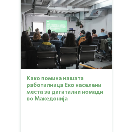
Како помина нашата
работилница Еко населени
места за дигитални номади
во Македонија