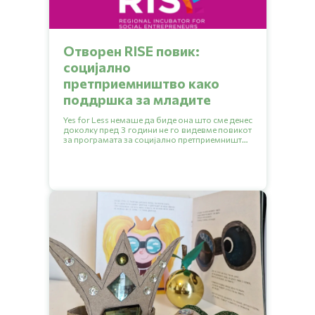
Отворен RISE повик:
социјално
претприемништво како
поддршка за младите
Yes for Less немаше да биде она што сме денес
доколку пред 3 години не го видевме повикот
за програмата за социјално претприемништво
RISE Journey. Апликациите за петото издание на
програмата се отворени до 20.09.2024.