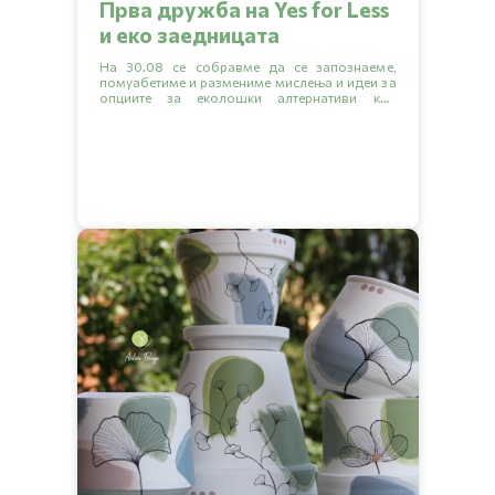
Прва дружба на Yes for Less
и еко заедницата
На 30.08 се собравме да се запознаеме,
помуабетиме и размениме мислења и идеи за
опциите за еколошки алтернативи кои
постојат на македонскиот пазар.