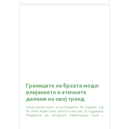
Границите на брзата мода:
влијанието и етичките
дилеми на овој тренд
Овој месец како и последните 10 години, од
15-24ти април низ светот и кај нас се одржува
Неделата на модната револуција која е
поттикната од глобалното движење Fashion
revolution или Модна револуција.