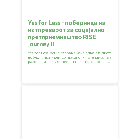
Yes for Less - победници на
натпреварот за социјално
претприемништво RISE
Journey II
Yes for Less беше избрана како една од двете
победнички идеи со најмногу потенцијал за
развој и придонес на натпреварот за
социјално претприемништво RISE Journey
организиран од здружението за социјални
иновации ‘‘АРНО’’.