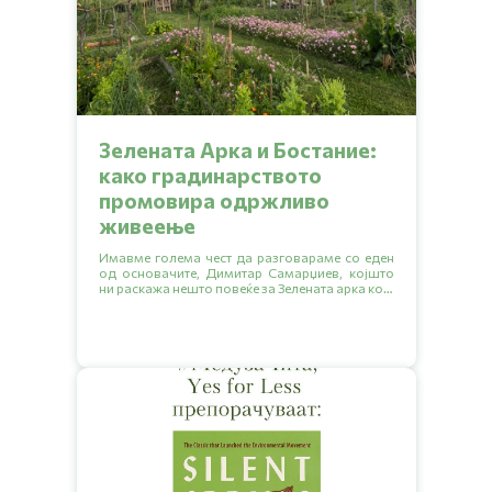
Зелената Арка и Бостание:
како градинарството
промовира одржливо
живеење
Имавме голема чест да разговараме со еден
од основачите, Димитар Самарџиев, којшто
ни раскажа нешто повеќе за Зелената арка која
е граѓанската организација, здружение на
граѓани или невладина организација
основана во 2007. Исто така ни објасни и за
општествената градина Бостание која е
резултат од проектот на Зелената арка
„Развивање на прва урбана градина во Град
Скопје“. Во овој разговор ќе дознаеме повеќе
за нивната инспирација, мисија и визија за
иднината. Ќе откриеме заедно како започнало
се, кои се предизвиците со кои се соочуваат и
какви совети имаат за сите нас. Подгответе се
за кратко читање и инспирација од нив за
создавање на поголеми еколошки навики.