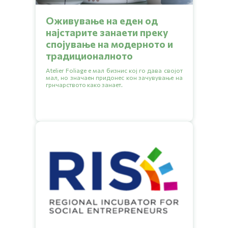
Оживување на еден од
најстарите занаети преку
спојување на модерното и
традиционалното
Atelier Foliage е мал бизнис кој го дава својот
мал, но значаен придонес кон зачувување на
грнчарството како занает.