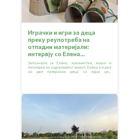
Играчки и игри за деца
преку реупотреба на
отпадни материјали:
интервју со Елена
Стојчевска
Запознајте ја Елена, хуманистка, мајка и
пионерка на одржливиот живот. Елена е мајка
на две прекрасни деца со една цел:
насочување кон поодржлив начин на живот
за себе и своето семејство.