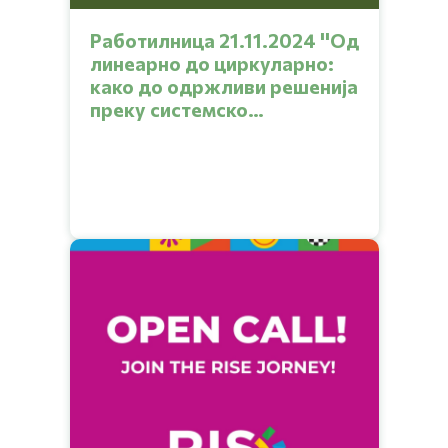
Работилница 21.11.2024 ''Од
линеарно до циркуларно:
како до одржливи решенија
преку системско
размислување''