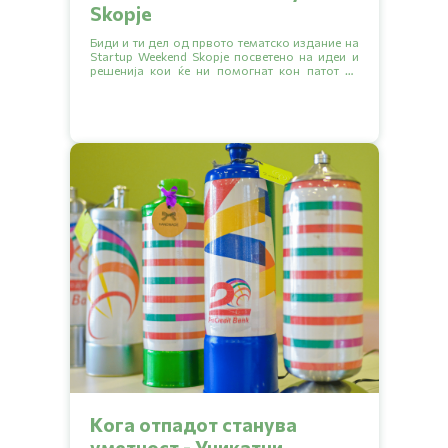
Skopje
Биди и ти дел од првото тематско издание на
Startup Weekend Skopje посветено на идеи и
решенија кои ќе ни помогнат кон патот за
поодржлива иднина.
Kога отпадот станува
уметност - Уникатни