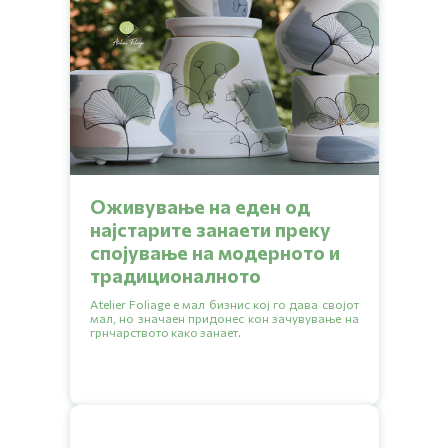
Оживување на еден од
најстарите занаети преку
спојување на модерното и
традиционалното
Atelier Foliage е мал бизнис кој го дава својот
мал, но значаен придонес кон зачувување на
грнчарството како занает.