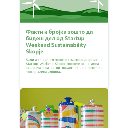
Факти и бројки зошто да
бидеш дел од Startup
Weekend Sustainability
Skopje
Биди и ти дел од првото тематско издание на
Startup Weekend Skopje посветено на идеи и
решенија кои ќе ни помогнат кон патот за
поодржлива иднина.