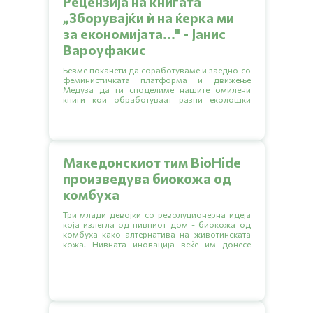
Рецензија на книгата
„Зборувајќи ѝ на ќерка ми
за економијата..." - Јанис
Вароуфакис
Бевме поканети да соработуваме и заедно со
феминистичката платформа и движење
Медуза да ги споделиме нашите омилени
книги кои обработуваат разни еколошки
тематики.
Македонскиот тим BioHide
произведува биокожа од
комбуха
Три млади девојки со револуционерна идеја
која излегла од нивниот дом - биокожа од
комбуха како алтернатива на животинската
кожа. Нивната иновација веќе им донесе
неколку награди на локални натпревари, а
тимот моментално ги спрема првите
прототипи на свои производи.