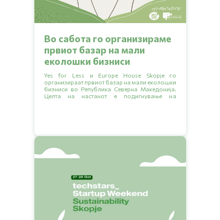
Во сабота го организираме
првиот базар на мали
еколошки бизниси
Yes for Less и Europe House Skopje го
организираат првиот базар на мали еколошки
бизниси во Република Северна Македонија.
Целта на настанот е подигнување на
еколошката свест, запознавање со малите
бизниси кои секојдневно прават позитивна
промена за животната средина и ширење на
зелената мрежа на бизниси преку заеднички
раст.