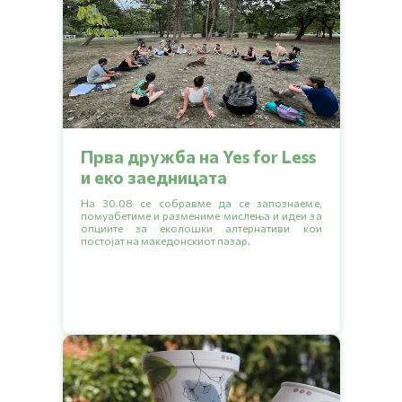
Прва дружба на Yes for Less
и еко заедницата
На 30.08 се собравме да се запознаеме,
помуабетиме и размениме мислења и идеи за
опциите за еколошки алтернативи кои
постојат на македонскиот пазар.