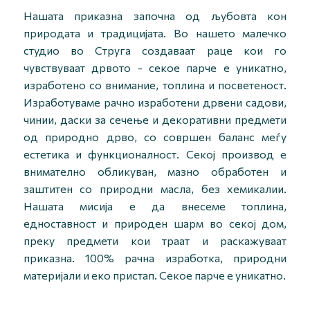
Нашата приказна започна од љубовта кон
природата и традицијата. Во нашето малечко
студио во Струга создаваат раце кои го
чувствуваат дрвото - секое парче е уникатно,
изработено со внимание, топлина и посветеност.
Изработуваме рачно изработени дрвени садови,
чинии, даски за сечење и декоративни предмети
од природно дрво, со совршен баланс меѓу
естетика и функционалност. Секој производ е
внимателно обликуван, мазно обработен и
заштитен со природни масла, без хемикалии.
Нашата мисија е да внесеме топлина,
едноставност и природен шарм во секој дом,
преку предмети кои траат и раскажуваат
приказна. 100% рачна изработка, природни
материјали и еко пристап. Секое парче е уникатно.