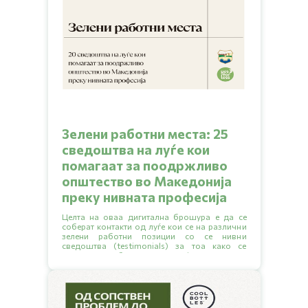
Зелени работни места: 25
сведоштва на луѓе кои
помагаат за поодржливо
општество во Македонија
преку нивната професија
Целта на оваа дигитална брошура е да се
соберат контакти од луѓе кои се на различни
зелени работни позиции со се нивни
сведоштва (testimonials) за тоа како се
решиле да работат ваква професија, како го
нашле работното место, какво образование
било потребно за да се стигне до такво
работно место и слично.