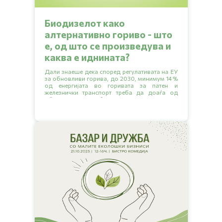
Биодизелот како
алтернативно гориво - што
е, од што се произведува и
каква е иднината?
Дали знаеше дека според регулативата на ЕУ
за обновливи горива, до 2030, минимум 14%
од енергијата во горивата за патен и
железнички транспорт треба да доаѓа од
обновливи извори? Прочитај ја статијата да
дознаеш кои се дел од тие обновливи извори
и каква е ситуацијата во нашата земја.