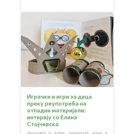
Играчки и игри за деца
преку реупотреба на
отпадни материјали:
интервју со Елена
Стојчевска
Запознајте ја Елена, хуманистка, мајка и