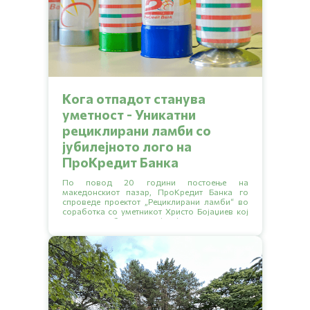
Kога отпадот станува
уметност - Уникатни
рециклирани ламби со
јубилејното лого на
ПроКредит Банка
По повод 20 години постоење на
македонскиот пазар, ПроКредит Банка го
спроведе проектот „Рециклирани ламби“ во
соработка со уметникот Христо Бојаџиев кој
стои позади брендот 2nd cycle.