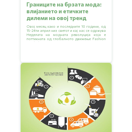
Границите на брзата мода:
влијанието и етичките
дилеми на овој тренд
Овој месец како и последните 10 години, од
15-24ти април низ светот и кај нас се одржува
Неделата на модната револуција која е
поттикната од глобалното движење Fashion
revolution или Модна револуција.