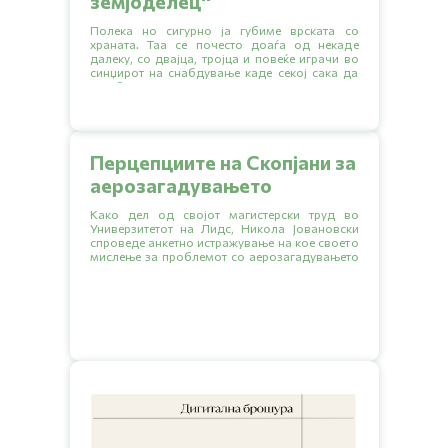
земјоделец''
Полека но сигурно ја губиме врската со
храната. Таа се почесто доаѓа од некаде
далеку, со двајца, тројца и повеќе играчи во
синџирот на снабдување каде секој сака да
зграби што поголем дел.
Перцепциите на Скопјани за
аерозагадувањето
Како дел од својот магистерски труд во
Универзитетот на Лидс, Никола Јовановски
спроведе анкетно истражување на кое своето
мислење за проблемот со аерозагадувањето
го искажаа 438 Скопјани.