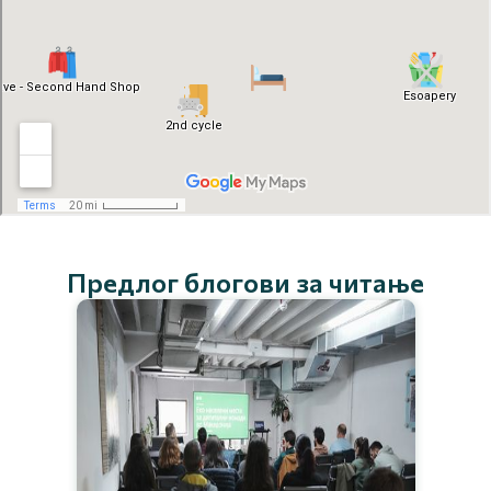
Предлог блогови за читање