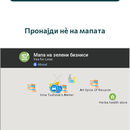
Пронајди нè на мапата