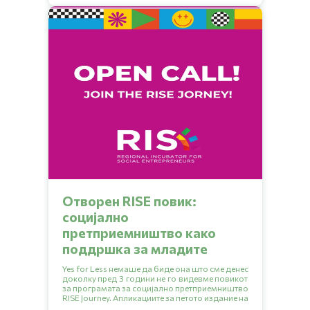
Отворен RISE повик:
социјално
претприемништво како
поддршка за младите
Yes for Less немаше да биде она што сме денес
доколку пред 3 години не го видевме повикот
за програмата за социјално претприемништво
RISE Journey. Апликациите за петото издание на
програмата се отворени до 20.09.2024.