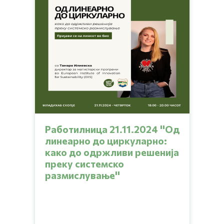
Работилница 21.11.2024 ''Од
линеарно до циркуларно:
како до одржливи решенија
преку системско
размислување''