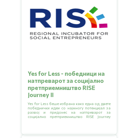
Yes for Less - победници на
натпреварот за социјално
претприемништво RISE
Journey II
Yes for Less беше избрана како една од двете
победнички идеи со најмногу потенцијал за
развој и придонес на натпреварот за
социјално претприемништво RISE Journey
организиран од здружението за социјални
иновации ‘‘АРНО’’.