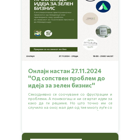
Онлајн настан 27.11.2024
''Од сопствен проблем до
идеја за зелен бизниc''
Секојдневно се соочуваме со фрустрации и
проблеми. А понекогаш и ни се вртат идеи за
како да ги решиме. Но што точно им се
случило на оној мал дел од тие многу луѓе со
идеи за да се решат да започнат свој бизнис и
да си помогнат себе си и на другите кои го
делат истиот проблем?