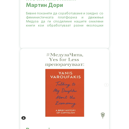
Мартин Дори
Бевме поканети да соработуваме и заедно со
феминистичката платформа и движење
Медуза да ги споделиме нашите омилени
книги кои обработуваат разни еколошки
тематики.