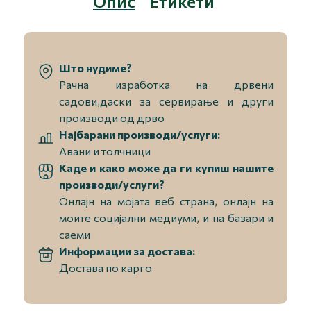
Опис
Етикети
Што нудиме?
Рачна изработка на дрвени
садови,даски за сервирање и други
производи од дрво
Најбарани производи/услуги:
Авани и толчници
Каде и како може да ги купиш нашите
производи/услуги?
Онлајн на мојата веб страна, oнлајн на
моите социјални медиуми, и на базари и
саеми
Информации за достава:
Достава по карго