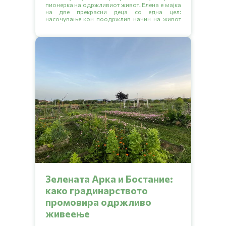
пионерка на одржливиот живот. Елена е мајка
на две прекрасни деца со една цел:
насочување кон поодржлив начин на живот
за себе и своето семејство.
Зелената Арка и Бостание:
како градинарството
промовира одржливо
живеење