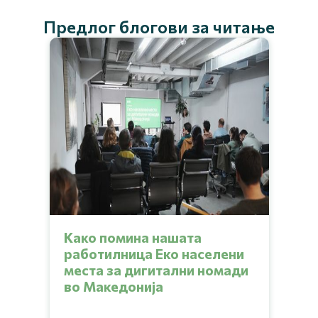
Предлог блогови за читање
Како помина нашата
работилница Еко населени
места за дигитални номади
во Македонија