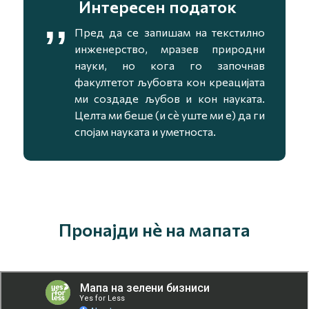
Интересен податок
,,
Пред да се запишам на текстилно
инженерство, мразев природни
науки, но кога го започнав
факултетот љубовта кон креацијата
ми создаде љубов и кон науката.
Целта ми беше (и сѐ уште ми е) да ги
спојам науката и уметноста.
Пронајди нè на мапата