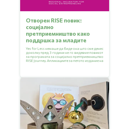
Отворен RISE повик:
социјално
претприемништво како
поддршка за младите
Yes for Less немаше да биде она што сме денес
доколку пред 3 години не го видевме повикот
за програмата за социјално претприемништво
RISE Journey. Апликациите за петото издание на
програмата се отворени до 20.09.2024.