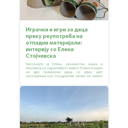
Играчки и игри за деца
преку реупотреба на
отпадни материјали:
интервју со Елена
Стојчевска
Запознајте ја Елена, хуманистка, мајка и
пионерка на одржливиот живот. Елена е мајка
на две прекрасни деца со една цел:
насочување кон поодржлив начин на живот
за себе и своето семејство.