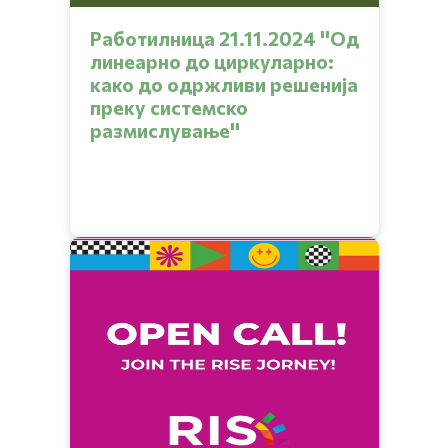
Работилница 21.11.2024 ''Од
линеарно до циркуларно:
како до одржливи решенија
преку системско
размислување''