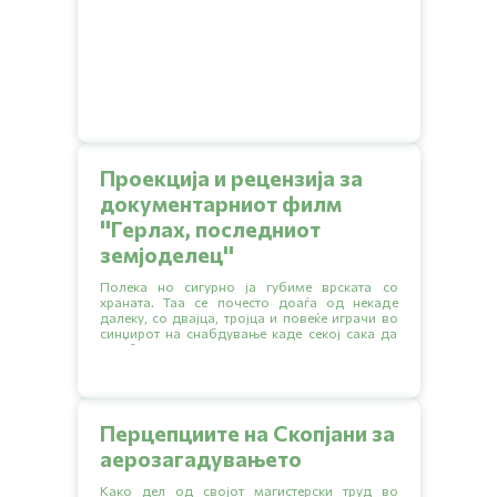
Проекција и рецензија за
документарниот филм
''Герлах, последниот
земјоделец''
Полека но сигурно ја губиме врската со
храната. Таа се почесто доаѓа од некаде
далеку, со двајца, тројца и повеќе играчи во
синџирот на снабдување каде секој сака да
зграби што поголем дел.
Перцепциите на Скопјани за
аерозагадувањето
Како дел од својот магистерски труд во