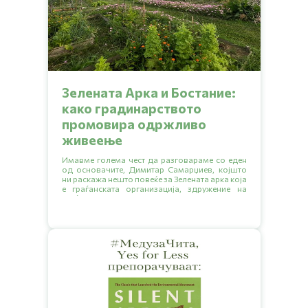
Зелената Арка и Бостание:
како градинарството
промовира одржливо
живеење
Имавме голема чест да разговараме со еден
од основачите, Димитар Самарџиев, којшто
ни раскажа нешто повеќе за Зелената арка која
е граѓанската организација, здружение на
граѓани или невладина организација
основана во 2007. Исто така ни објасни и за
општествената градина Бостание која е
резултат од проектот на Зелената арка
„Развивање на прва урбана градина во Град
Скопје“. Во овој разговор ќе дознаеме повеќе
за нивната инспирација, мисија и визија за
иднината. Ќе откриеме заедно како започнало
се, кои се предизвиците со кои се соочуваат и
какви совети имаат за сите нас. Подгответе се
за кратко читање и инспирација од нив за
создавање на поголеми еколошки навики.