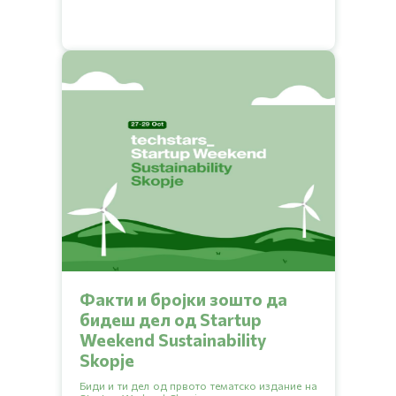
бизниси кои секојдневно прават позитивна
промена за животната средина и ширење на
зелената мрежа на бизниси преку заеднички
раст.
Факти и бројки зошто да
бидеш дел од Startup
Weekend Sustainability
Skopje
Биди и ти дел од првото тематско издание на