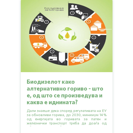
Биодизелот како
алтернативно гориво - што
е, од што се произведува и
каква е иднината?
Дали знаеше дека според регулативата на ЕУ
за обновливи горива, до 2030, минимум 14%
од енергијата во горивата за патен и
железнички транспорт треба да доаѓа од
обновливи извори? Прочитај ја статијата да
дознаеш кои се дел од тие обновливи извори