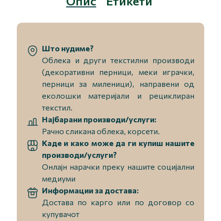
Опис
Етикети
Што нудиме?
Облека и други текстилни производи
(декоративни перници, меки играчки,
перници за миленици), направени од
еколошки материјали и рециклиран
текстил.
Најбарани производи/услуги:
Рачно сликана облека, корсети.
Каде и како може да ги купиш нашите
производи/услуги?
Онлајн нарачки преку нашите социјални
медиуми
Информации за достава:
Достава по карго или по договор со
купувачот