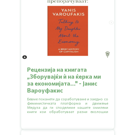
Рецензија на книгата
„Зборувајќи ѝ на ќерка ми
за економијата..." - Јанис
Вароуфакис
Бевме поканети да соработуваме и заедно со
феминистичката платформа и движење
Медуза да ги споделиме нашите омилени
книги кои обработуваат разни еколошки
тематики.