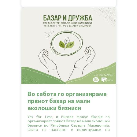
и каква е ситуацијата во нашата земја.
Во сабота го организираме
првиот базар на мали
еколошки бизниси
Yes for Less и Europe House Skopje го
организираат првиот базар на мали еколошки
бизниси во Република Северна Македонија.
Целта на настанот е подигнување на
еколошката свест, запознавање со малите