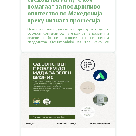
помагаат за поодржливо
општество во Македонија
преку нивната професија
Целта на оваа дигитална брошура е да се
соберат контакти од луѓе кои се на различни
зелени работни позиции со се нивни
сведоштва (testimonials) за тоа како се
решиле да работат ваква професија, како го
нашле работното место, какво образование
било потребно за да се стигне до такво
работно место и слично.