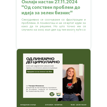
Онлајн настан 27.11.2024
''Од сопствен проблем до
идеја за зелен бизниc''
Секојдневно се соочуваме со фрустрации и
проблеми. А понекогаш и ни се вртат идеи за
како да ги решиме. Но што точно им се
случило на оној мал дел од тие многу луѓе со
идеи за да се решат да започнат свој бизнис и
да си помогнат себе си и на другите кои го
делат истиот проблем?