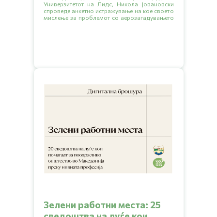
Универзитетот на Лидс, Никола Јовановски
спроведе анкетно истражување на кое своето
мислење за проблемот со аерозагадувањето
го искажаа 438 Скопјани.
Зелени работни места: 25
сведоштва на луѓе кои