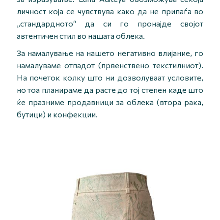
личност која се чувствува како да не припаѓа во
„стандардното“ да си го пронајде својот
автентичен стил во нашата облека.
За намалување на нашето негативно влијание, го
намалуваме отпадот (првенствено текстилниот).
На почеток колку што ни дозволуваат условите,
но тоа планираме да расте до тој степен каде што
ќе празниме продавници за облека (втора рака,
бутици) и конфекции.