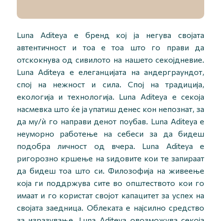
Luna Aditeya e бренд кој ја негува својата
автентичност и тоа е тоа што го прави да
отскокнува од сивилото на нашето секојдневие.
Luna Aditeya е елеганцијата на андерграундот,
спој на нежност и сила. Спој на традиција,
екологија и технологија. Luna Aditeya е секоја
насмевка што ќе ја упатиш денес кон непознат, за
да му/ѝ го направи денот поубав. Luna Aditeya е
неуморно работење на себеси за да бидеш
подобра личност од вчера. Luna Aditeya е
ригорозно кршење на ѕидовите кои те запираат
да бидеш тоа што си. Филозофија на живеење
која ги поддржува сите во општеството кои го
имаат и го користат својот капацитет за успех на
својата заедница. Облеката е најсилно средство
за изразување. Luna Aditeya овозможува секоја