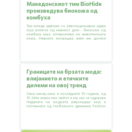
Македонскиот тим BioHide
произведува биокожа од
комбуха
Три млади девојки со револуционерна идеја
која излегла од нивниот дом - биокожа од
комбуха како алтернатива на животинската
кожа. Нивната иновација веќе им донесе
неколку награди на локални натпревари, а
тимот моментално ги спрема првите
прототипи на свои производи.
Границите на брзата мода:
влијанието и етичките
дилеми на овој тренд
Овој месец како и последните 10 години, од
15-24ти април низ светот и кај нас се одржува
Неделата на модната револуција која е
поттикната од глобалното движење Fashion
revolution или Модна револуција.