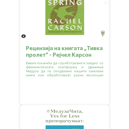
Рецензија на книгата „Тивка
пролет“ - Рејчел Карсон
Бевме поканети да соработуваме и заедно со
феминистичката платформа и движење
Медуза да ги споделиме нашите омилени
книги кои обработуваат разни еколошки
тематики.