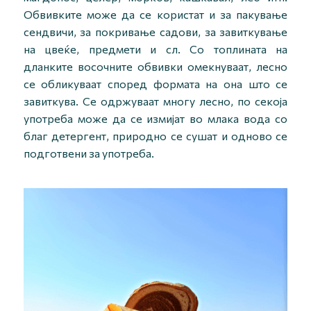
Обвивките може да се користат и за пакување
сендвичи, за покривање садови, за завиткување
на цвеќе, предмети и сл. Со топлината на
дланките восочните обвивки омекнуваат, лесно
се обликуваат според формата на она што се
завиткува. Се одржуваат многу лесно, по секоја
употреба може да се измијат во млака вода со
благ детергент, природно се сушат и одново се
подготвени за употреба.