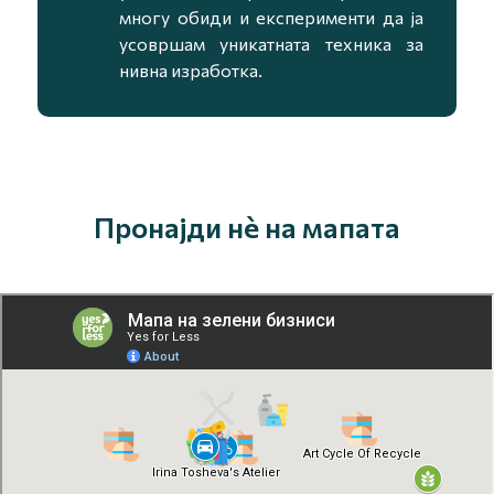
многу обиди и експерименти да ја
усовршам уникатната техника за
нивна изработка.
Пронајди нè на мапата