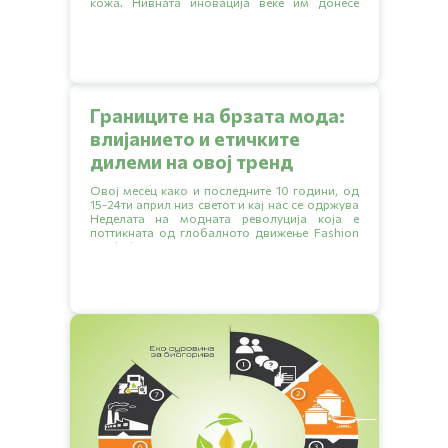
кожа. Нивната иновација веќе им донесе
неколку награди на локални натпревари, а
тимот моментално ги спрема првите
прототипи на свои производи.
Границите на брзата мода:
влијанието и етичките
дилеми на овој тренд
Овој месец како и последните 10 години, од
15-24ти април низ светот и кај нас се одржува
Неделата на модната револуција која е
поттикната од глобалното движење Fashion
revolution или Модна револуција.