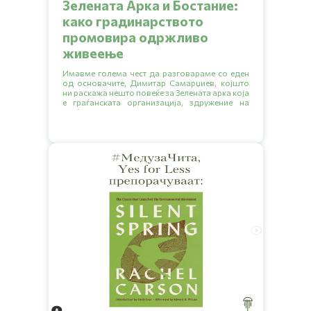
Зелената Арка и Бостание:
како градинарството
промовира одржливо
живеење
Имавме голема чест да разговараме со еден
од основачите, Димитар Самарџиев, којшто
ни раскажа нешто повеќе за Зелената арка која
е граѓанската организација, здружение на
граѓани или невладина организација
основана во 2007. Исто така ни објасни и за
општествената градина Бостание која е
резултат од проектот на Зелената арка
„Развивање на прва урбана градина во Град
Скопје“. Во овој разговор ќе дознаеме повеќе
за нивната инспирација, мисија и визија за
иднината. Ќе откриеме заедно како започнало
се, кои се предизвиците со кои се соочуваат и
какви совети имаат за сите нас. Подгответе се
за кратко читање и инспирација од нив за
создавање на поголеми еколошки навики.