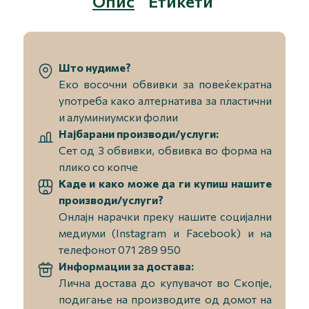
Опис
Етикети
Што нудиме?
Еко восочни обвивки за повеќекратна
употреба како алтернатива за пластични
и алуминиумски фолии
Најбарани производи/услуги:
Сет од 3 обвивки, обвивка во форма на
плико со копче
Каде и како може да ги купиш нашите
производи/услуги?
Онлајн нарачки преку нашите социјални
медиуми (Instagram и Facebook) и на
телефонот 071 289 950
Информации за достава:
Лична достава до купувачот во Скопје,
подигање на производите од домот на