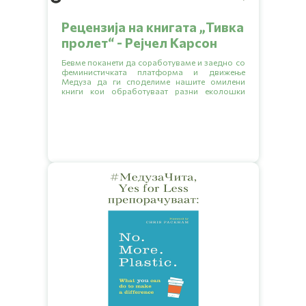
Рецензија на книгата „Тивка
пролет“ - Рејчел Карсон
Бевме поканети да соработуваме и заедно со
феминистичката платформа и движење
Медуза да ги споделиме нашите омилени
книги кои обработуваат разни еколошки
тематики.