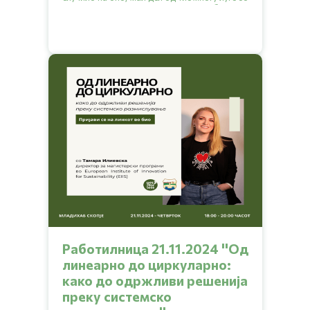
идеи за да се решат да започнат свој бизнис и
да си помогнат себе си и на другите кои го
делат истиот проблем?
Работилница 21.11.2024 ''Од
линеарно до циркуларно:
како до одржливи решенија
преку системско