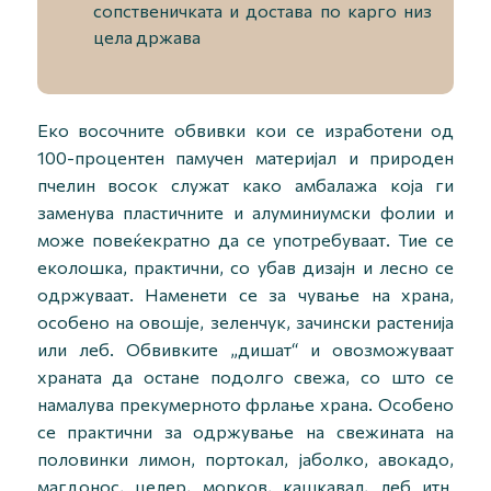
сопственичката и достава по карго низ
цела држава
Еко восочните обвивки кои се изработени од
100-процентен памучен материјал и природен
пчелин восок служат како амбалажа која ги
заменува пластичните и алуминиумски фолии и
може повеќекратно да се употребуваат. Тие се
еколошка, практични, со убав дизајн и лесно се
одржуваат. Наменети се за чување на храна,
особено на овошје, зеленчук, зачински растенија
или леб. Обвивките „дишат“ и овозможуваат
хранатa да остане подолго свежа, со што се
намалува прекумерното фрлање храна. Особено
се практични за одржување на свежината на
половинки лимон, портокал, јаболко, авокадо,
магдонос, целер, морков, кашкавал, леб итн.