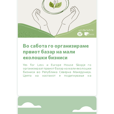
Во сабота го организираме
првиот базар на мали
еколошки бизниси
Yes for Less и Europe House Skopje го
организираат првиот базар на мали еколошки
бизниси во Република Северна Македонија.
Целта на настанот е подигнување на
еколошката свест, запознавање со малите
бизниси кои секојдневно прават позитивна
промена за животната средина и ширење на
зелената мрежа на бизниси преку заеднички
раст.