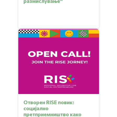
размислување''
Отворен RISE повик:
социјално
претприемништво како