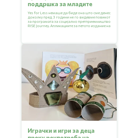
поддршка за младите
Yes for Less немаше да биде она што сме денес
доколку пред 3 години не го видевме повикот
за програмата за социјално претприемништво
RISE Journey. Апликациите за петото издание на
програмата се отворени до 20.09.2024.
Играчки и игри за деца
преку реупотреба на