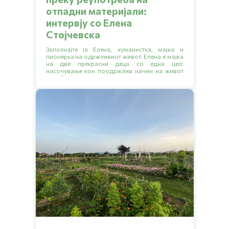
отпадни материјали:
интервју со Елена
Стојчевска
Запознајте ја Елена, хуманистка, мајка и
пионерка на одржливиот живот. Елена е мајка
на две прекрасни деца со една цел:
насочување кон поодржлив начин на живот
за себе и своето семејство.