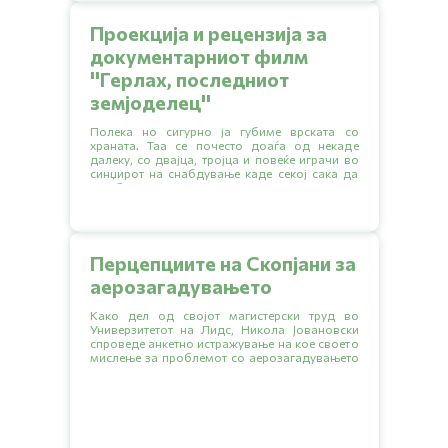
Проекција и рецензија за
документарниот филм
''Герлах, последниот
земјоделец''
Полека но сигурно ја губиме врската со
храната. Таа се почесто доаѓа од некаде
далеку, со двајца, тројца и повеќе играчи во
синџирот на снабдување каде секој сака да
зграби што поголем дел.
Перцепциите на Скопјани за
аерозагадувањето
Како дел од својот магистерски труд во
Универзитетот на Лидс, Никола Јовановски
спроведе анкетно истражување на кое своето
мислење за проблемот со аерозагадувањето
го искажаа 438 Скопјани.