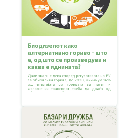
Биодизелот како
алтернативно гориво - што
е, од што се произведува и
каква е иднината?
Дали знаеше дека според регулативата на ЕУ
за обновливи горива, до 2030, минимум 14%
од енергијата во горивата за патен и
железнички транспорт треба да доаѓа од
обновливи извори? Прочитај ја статијата да
дознаеш кои се дел од тие обновливи извори
и каква е ситуацијата во нашата земја.