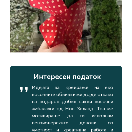
Интересен податок
,,
Идејата за креирање на еко
восочните обвивки ми дојде откако
на подарок добив вакви восочни
амбалажи од Нов Зеланд. Тоа ме
мотивираше да ги исполнам
пензионерските денови со
уметност и креативна работа и