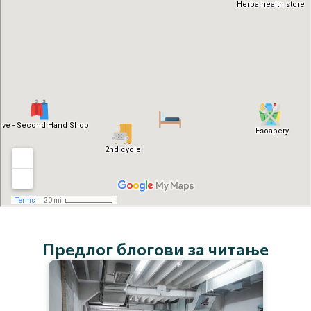
Предлог блогови за читање