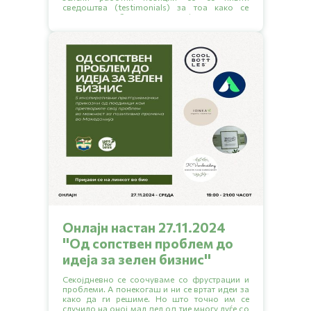
сведоштва (testimonials) за тоа како се
решиле да работат ваква професија, како го
нашле работното место, какво образование
било потребно за да се стигне до такво
работно место и слично.
Онлајн настан 27.11.2024
''Од сопствен проблем до
идеја за зелен бизниc''
Секојдневно се соочуваме со фрустрации и
проблеми. А понекогаш и ни се вртат идеи за
како да ги решиме. Но што точно им се
случило на оној мал дел од тие многу луѓе со