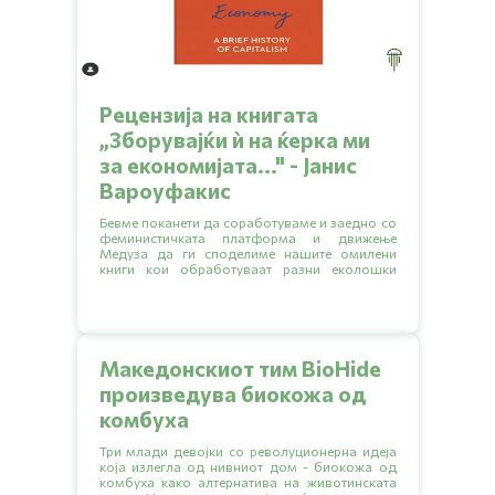
Рецензија на книгата
„Зборувајќи ѝ на ќерка ми
за економијата..." - Јанис
Вароуфакис
Бевме поканети да соработуваме и заедно со
феминистичката платформа и движење
Медуза да ги споделиме нашите омилени
книги кои обработуваат разни еколошки
тематики.
Македонскиот тим BioHide
произведува биокожа од
комбуха
Три млади девојки со револуционерна идеја
која излегла од нивниот дом - биокожа од
комбуха како алтернатива на животинската