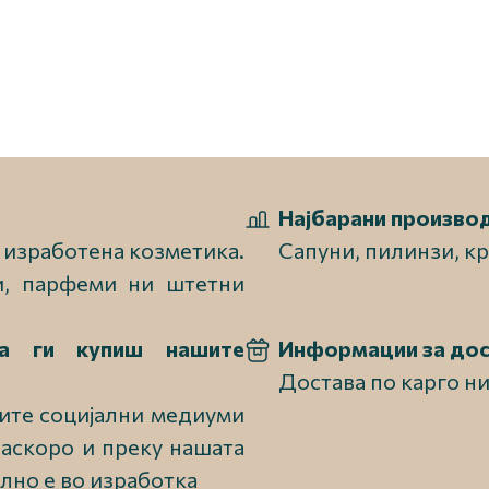
Најбарани производ
 изработена козметика.
Сапуни, пилинзи, кр
и, парфеми ни штетни
а ги купиш нашите
Информации за дос
Достава по карго н
ите социјални медиуми
 наскоро и преку нашата
лно е во изработка