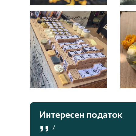
Интересен податок
,,
/