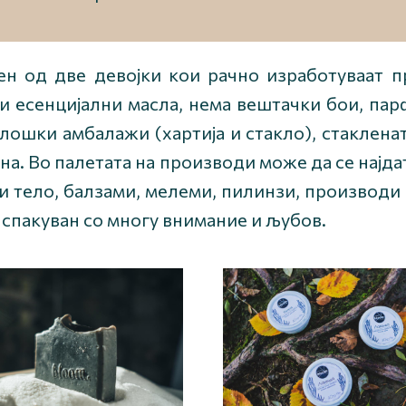
н од две девојки кои рачно изработуваат пр
 и есенцијални масла, нема вештачки бои, па
лошки амбалажи (хартија и стакло), стакленат
а. Во палетата на производи може да се најда
 тело, балзами, мелеми, пилинзи, производи з
 спакуван со многу внимание и љубов.