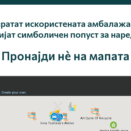
вратат искористената амбалажа 
ијат симболичен попуст за наре
Пронајди нè на мапата