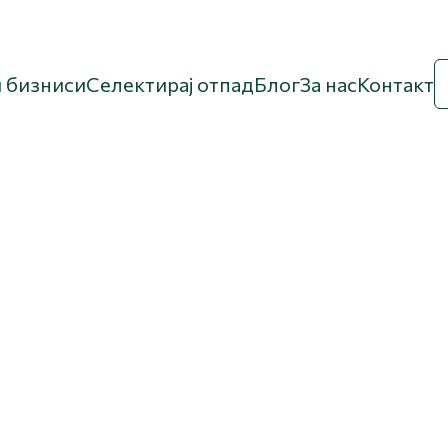
 бизниси
Селектирај отпад
Блог
За нас
Контакт