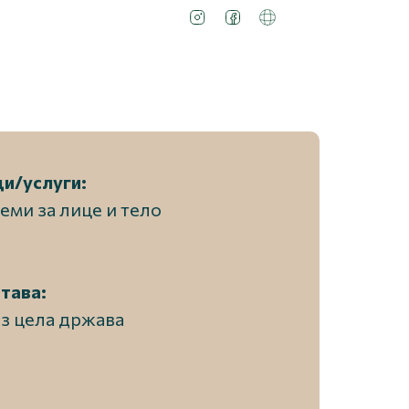
и/услуги:
еми за лице и тело
тава:
из цела држава