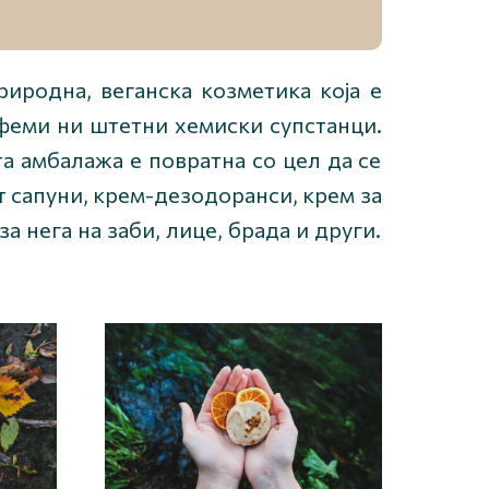
иродна, веганска козметика која е
рфеми ни штетни хемиски супстанци.
а амбалажа е повратна со цел да се
т сапуни, крем-дезодоранси, крем за
а нега на заби, лице, брада и други.