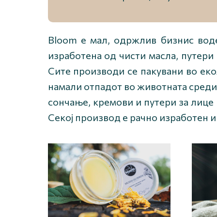
Bloom е мал, одржлив бизнис воде
изработена од чисти масла, путери
Сите производи се пакувани во еко
намали отпадот во животната средин
сончање, кремови и путери за лице и
Секој производ е рачно изработен и